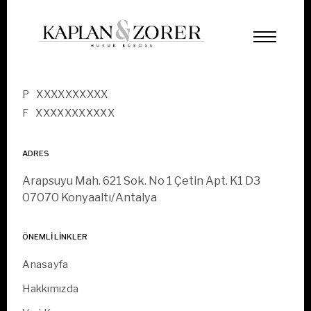
INDEX PAGE
İLETIŞIM
P
XXXXXXXXXX
F
XXXXXXXXXXX
ADRES
Arapsuyu Mah. 621 Sok. No 1 Çetin Apt. K1 D3
07070 Konyaaltı/Antalya
ÖNEMLI LINKLER
Anasayfa
Hakkımızda