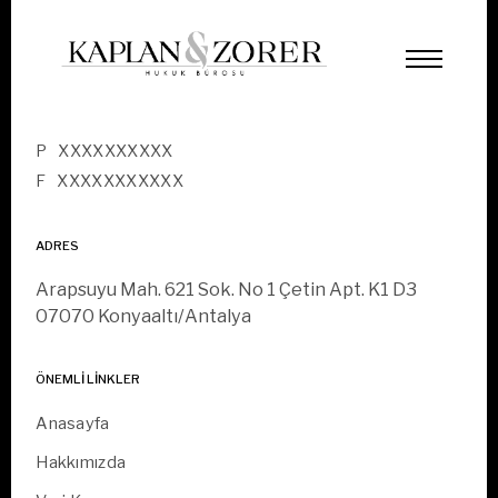
INDEX PAGE
İLETIŞIM
P
XXXXXXXXXX
F
XXXXXXXXXXX
ADRES
Arapsuyu Mah. 621 Sok. No 1 Çetin Apt. K1 D3
07070 Konyaaltı/Antalya
ÖNEMLI LINKLER
Anasayfa
Hakkımızda