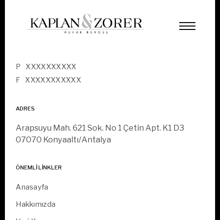
INDEX PAGE
İLETIŞIM
P
XXXXXXXXXX
F
XXXXXXXXXXX
ADRES
Arapsuyu Mah. 621 Sok. No 1 Çetin Apt. K1 D3
07070 Konyaaltı/Antalya
ÖNEMLI LINKLER
Anasayfa
Hakkımızda